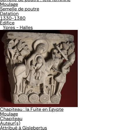
Moulage
Semelle de poutre
Datation
1330-1380
Édifice
Ypres - Halles
Chapiteau : la Fuite en Egypte
Moulage
Chapiteau
Auteur(s)
Attribué à Gislebertus