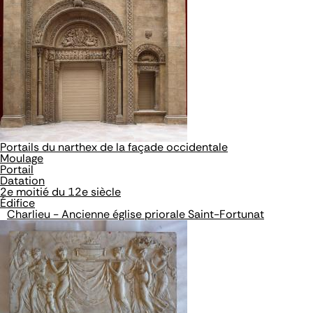
Portails du narthex de la façade occidentale
Moulage
Portail
Datation
2e moitié du 12e siècle
Édifice
Charlieu - Ancienne église priorale Saint-Fortunat