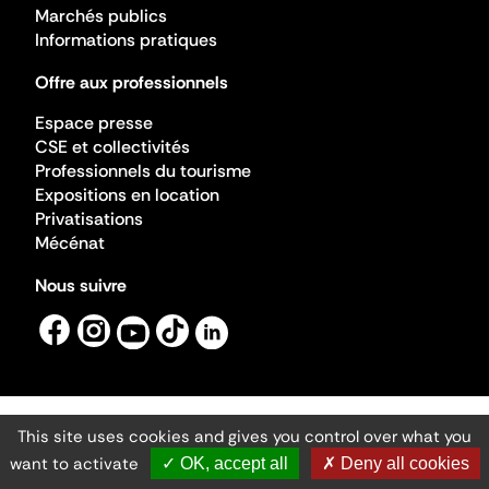
Marchés publics
Informations pratiques
Offre aux professionnels
Espace presse
CSE et collectivités
Professionnels du tourisme
Expositions en location
Privatisations
Mécénat
Nous suivre
This site uses cookies and gives you control over what you
Mentions légales
Gestion des cookies
want to activate
✓ OK, accept all
✗ Deny all cookies
Accessibilité numérique
Ministère de la Culture ©2026