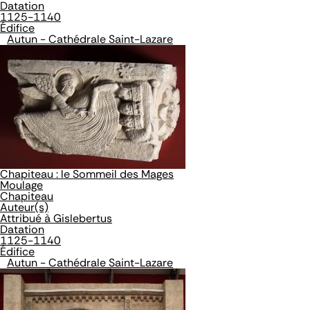
Datation
1125-1140
Édifice
Autun - Cathédrale Saint-Lazare
Chapiteau : le Sommeil des Mages
Moulage
Chapiteau
Auteur(s)
Attribué à Gislebertus
Datation
1125-1140
Édifice
Autun - Cathédrale Saint-Lazare