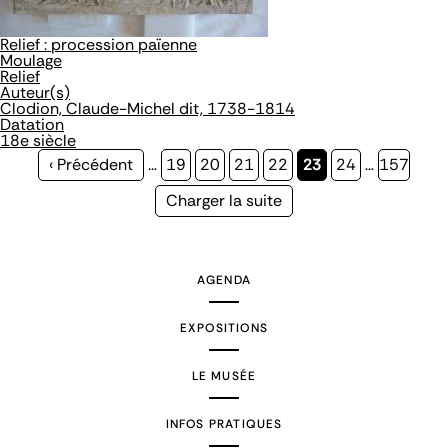
Relief : procession païenne
Moulage
Relief
Auteur(s)
Clodion, Claude-Michel dit, 1738-1814
Datation
18e siècle
Page
‹ Précédent
…
Page
19
Page
20
Page
21
Page
22
Page
23
Page
24
…
Page
157
précédente
courante
Page
Charger la suite
suivante
AGENDA
EXPOSITIONS
LE MUSÉE
INFOS PRATIQUES