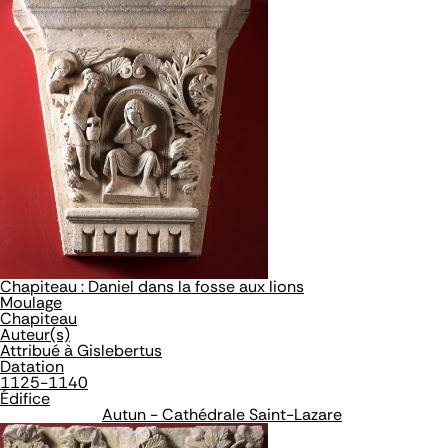
Chapiteau : Daniel dans la fosse aux lions
Moulage
Chapiteau
Auteur(s)
Attribué à Gislebertus
Datation
1125-1140
Édifice
Autun - Cathédrale Saint-Lazare