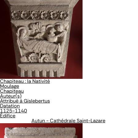
Chapiteau : la Nativité
Moulage
Chapiteau
Auteur(s)
Attribué à Gislebertus
Datation
1125-1140
Édifice
Autun - Cathédrale Saint-Lazare