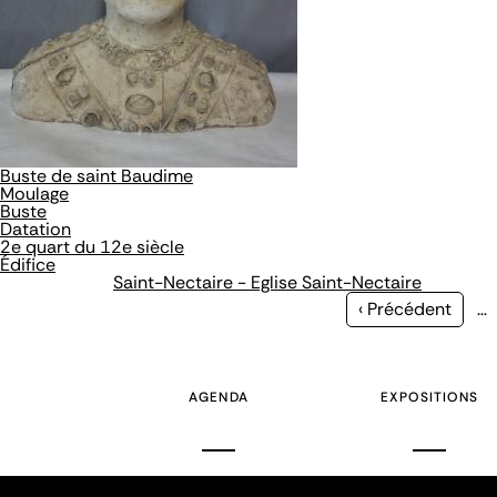
Buste de saint Baudime
Moulage
Buste
Datation
2e quart du 12e siècle
Édifice
Saint-Nectaire - Eglise Saint-Nectaire
Page
‹ Précédent
…
précédente
AGENDA
EXPOSITIONS