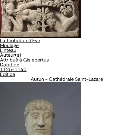
La Tentation d'Eve
Moulage
Linteau
Auteur(s)
Attribué à Gislebertus
Datation
1125-1140
Édifice
Autun - Cathédrale Saint-Lazare