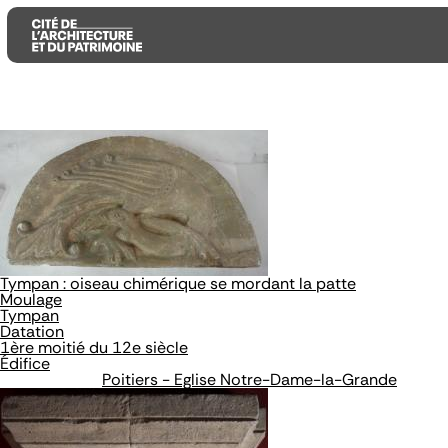
Aller
Aller
Aller
au
au
à
contenu
menu
la
principal
principal
recherche
Tympan : oiseau chimérique se mordant la patte
Moulage
Tympan
Datation
1ère moitié du 12e siècle
Édifice
Poitiers - Eglise Notre-Dame-la-Grande