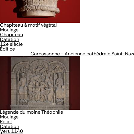
Chapiteau à motif végétal
Moulage
Chapiteau
Datation
12e siècle
Édifice
Carcassonne - Ancienne cathédrale Saint-Naz
Légende du moine Théophile
Moulage
Relief
Datation
Vers 1140