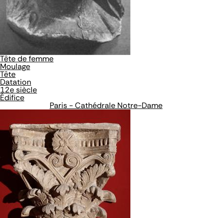
Tête de femme
Moulage
Tête
Datation
12e siècle
Édifice
Paris - Cathédrale Notre-Dame