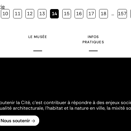
rie
Page
10
Page
11
Page
12
Page
13
Page
14
Page
15
Page
16
Page
17
Page
18
…
Page
157
courante
LE MUSÉE
INFOS
PRATIQUES
outenir la Cité, c'est contribuer à répondre à des enjeux soc
ualité architecturale, l'habitat et la nature en ville, la mixité so
Nous soutenir