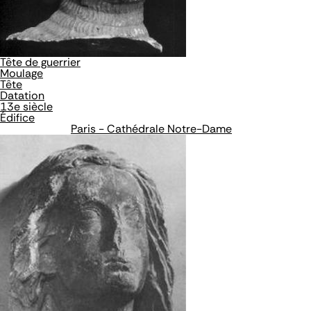
Tête de guerrier
Moulage
Tête
Datation
13e siècle
Édifice
Paris - Cathédrale Notre-Dame