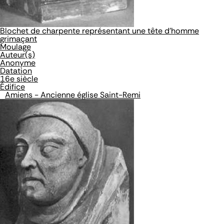
Blochet de charpente représentant une tête d'homme
grimaçant
Moulage
Auteur(s)
Anonyme
Datation
16e siècle
Édifice
Amiens - Ancienne église Saint-Remi