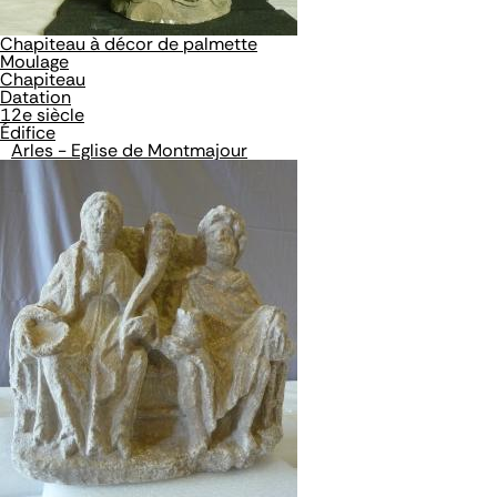
Chapiteau à décor de palmette
Moulage
Chapiteau
Datation
12e siècle
Édifice
Arles - Eglise de Montmajour