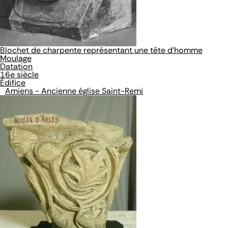
Blochet de charpente représentant une tête d'homme
Moulage
Datation
16e siècle
Édifice
Amiens - Ancienne église Saint-Remi