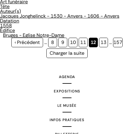
Art funéraire
Tête
Auteur(s)
Jacques Jonghelinck - 1530 - Anvers - 1606 - Anvers
Datation
1558
Édifice
Bruges - Eglise Notre-Dame
Page
‹ Précédent
…
Page
8
Page
9
Page
10
Page
11
Page
12
Page
13
…
Page
157
précédente
courante
Page
Charger la suite
suivante
AGENDA
EXPOSITIONS
LE MUSÉE
INFOS PRATIQUES