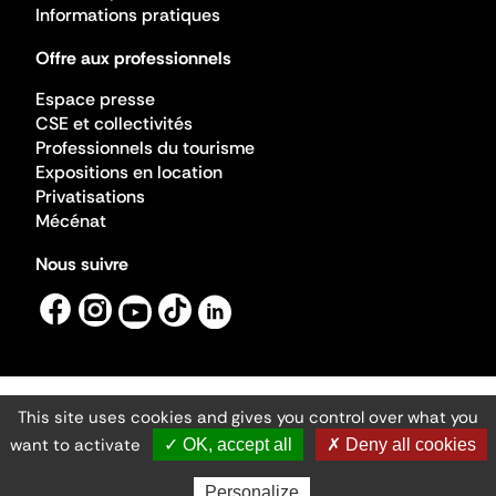
Informations pratiques
Offre aux professionnels
Espace presse
CSE et collectivités
Professionnels du tourisme
Expositions en location
Privatisations
Mécénat
Nous suivre
This site uses cookies and gives you control over what you
Mentions légales
Gestion des cookies
want to activate
✓ OK, accept all
✗ Deny all cookies
Accessibilité numérique
Ministère de la Culture ©2026
- Cité de l'architecture et du patrimoine
Personalize