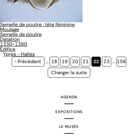
Semelle de poutre : tête féminine
Moulage
Semelle de poutre
Datation
1330-1380
Édifice
Ypres - Halles
Page
‹ Précédent
…
Page
18
Page
19
Page
20
Page
21
Page
22
Page
23
…
Page
156
précédente
courante
Page
Charger la suite
suivante
AGENDA
EXPOSITIONS
LE MUSÉE