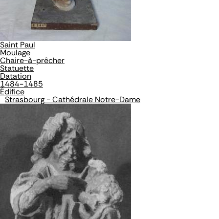
Saint Paul
Moulage
Chaire-à-prêcher
Statuette
Datation
1484-1485
Édifice
Strasbourg - Cathédrale Notre-Dame