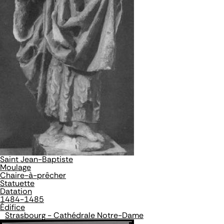
Saint Jean-Baptiste
Moulage
Chaire-à-prêcher
Statuette
Datation
1484-1485
Édifice
Strasbourg - Cathédrale Notre-Dame