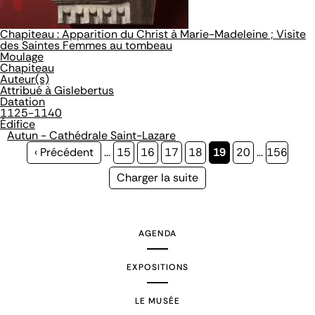
Chapiteau : Apparition du Christ à Marie-Madeleine ; Visite
des Saintes Femmes au tombeau
Moulage
Chapiteau
Auteur(s)
Attribué à Gislebertus
Datation
1125-1140
Édifice
Autun - Cathédrale Saint-Lazare
Page
‹ Précédent
…
Page
15
Page
16
Page
17
Page
18
Page
19
Page
20
…
Page
156
précédente
courante
Page
Charger la suite
suivante
AGENDA
EXPOSITIONS
LE MUSÉE