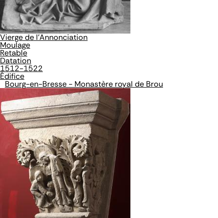
Vierge de l'Annonciation
Moulage
Retable
Datation
1512-1522
Édifice
Bourg-en-Bresse - Monastère royal de Brou