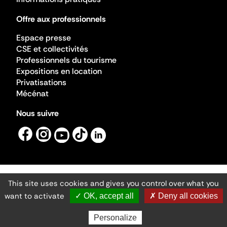
Offre aux professionnels
Espace presse
CSE et collectivités
Professionnels du tourisme
Expositions en location
Privatisations
Mécénat
Nous suivre
This site uses cookies and gives you control over what you
Mentions légales
Gestion des cookies
want to activate
✓ OK, accept all
✗ Deny all cookies
Accessibilité numérique
Ministère de la Culture ©2026
- Cité de l'architecture et du patrimoine
Personalize