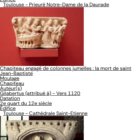
Toulouse - Prieuré Notre-Dame de la Daurade
Chapiteau engagé de colonnes jumelles : la mort de saint
Jean-Baptiste
Moulage
Chapiteau
Auteur(s)
Gilabertus (attribué à) - Vers 1120
Datation
2e quart du 12e siècle
Édifice
Toulouse - Cathédrale Saint-Etienne