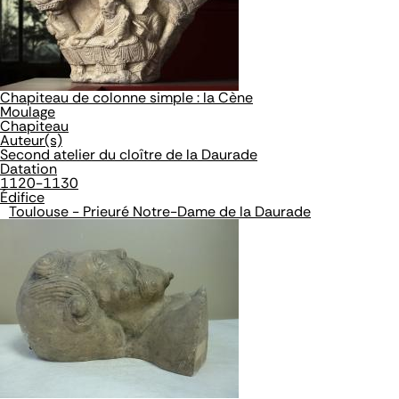
Chapiteau de colonne simple : la Cène
Moulage
Chapiteau
Auteur(s)
Second atelier du cloître de la Daurade
Datation
1120-1130
Édifice
Toulouse - Prieuré Notre-Dame de la Daurade