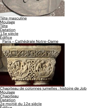
Tête masculine
Moulage
Tête
Datation
13e siècle
Édifice
Paris - Cathédrale Notre-Dame
Chapiteau de colonnes jumelles : histoire de Job
Moulage
Chapiteau
Datation
2e moitié du 12e siècle
Édifice