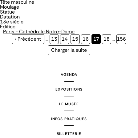
Tête masculine
Moulage
Statue
Datation
13e siècle
Édifice
Paris - Cathédrale Notre-Dame
Page
‹ Précédent
…
Page
13
Page
14
Page
15
Page
16
Page
17
Page
18
…
Page
156
précédente
courante
Page
Charger la suite
suivante
AGENDA
EXPOSITIONS
LE MUSÉE
INFOS PRATIQUES
BILLETTERIE