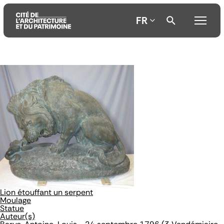
FR
Aller
Aller
Aller
au
au
à
contenu
menu
la
principal
principal
recherche
Lion étouffant un serpent
Moulage
Statue
Auteur(s)