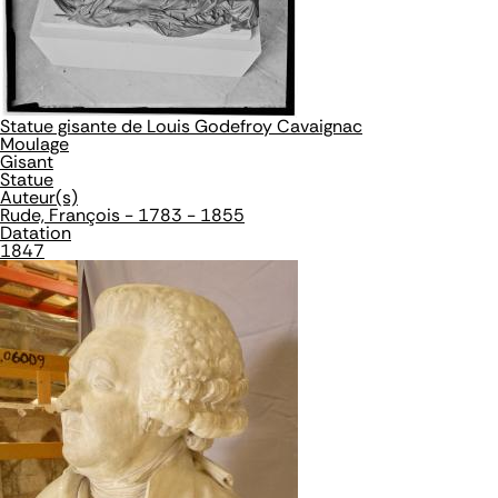
Statue gisante de Louis Godefroy Cavaignac
Moulage
Gisant
Statue
Auteur(s)
Rude, François - 1783 - 1855
Datation
1847