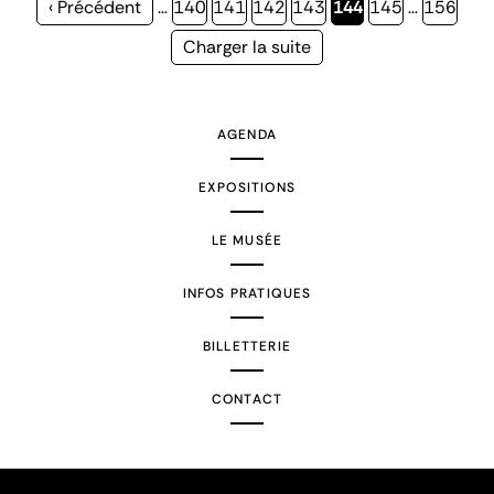
Page
‹ Précédent
…
Page
140
Page
141
Page
142
Page
143
Page
144
Page
145
…
Page
156
précédente
courante
Page
Charger la suite
suivante
AGENDA
EXPOSITIONS
LE MUSÉE
INFOS PRATIQUES
BILLETTERIE
CONTACT