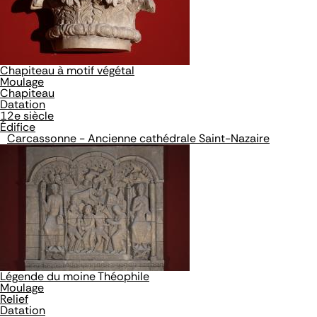
Chapiteau à motif végétal
Moulage
Chapiteau
Datation
12e siècle
Édifice
Carcassonne - Ancienne cathédrale Saint-Nazaire
Légende du moine Théophile
Moulage
Relief
Datation