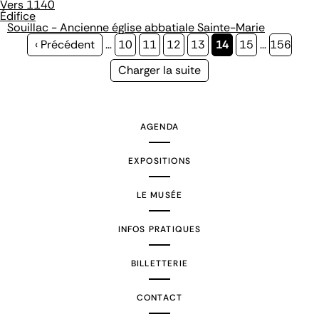
Vers 1140
Édifice
Souillac - Ancienne église abbatiale Sainte-Marie
Page
‹ Précédent
…
Page
10
Page
11
Page
12
Page
13
Page
14
Page
15
…
Page
156
précédente
courante
Page
Charger la suite
suivante
AGENDA
EXPOSITIONS
LE MUSÉE
INFOS PRATIQUES
BILLETTERIE
CONTACT