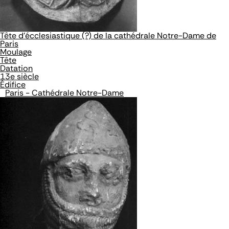
Tête d'écclesiastique (?) de la cathédrale Notre-Dame de
Paris
Moulage
Tête
Datation
13e siècle
Édifice
Paris - Cathédrale Notre-Dame