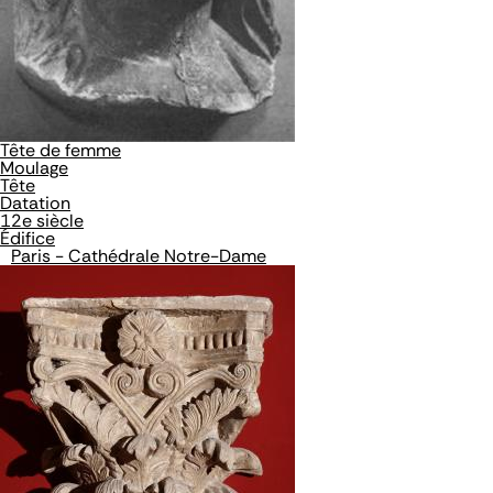
Tête de femme
Moulage
Tête
Datation
12e siècle
Édifice
Paris - Cathédrale Notre-Dame