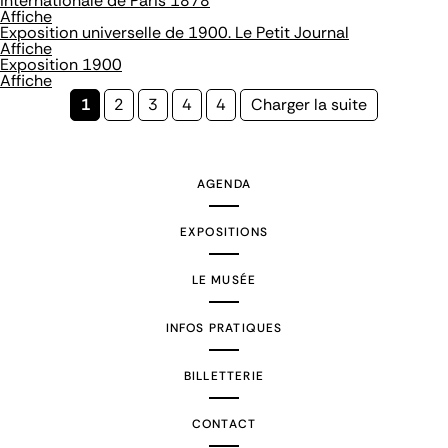
internationale de Paris 1878
Affiche
Exposition universelle de 1900. Le Petit Journal
Affiche
Exposition 1900
Affiche
Page
1
Page
2
Page
3
Page
4
Page
4
Page
Charger la suite
courante
suivante
AGENDA
EXPOSITIONS
LE MUSÉE
INFOS PRATIQUES
BILLETTERIE
CONTACT