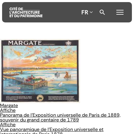
FR
Aller
Aller
Aller
au
au
à
contenu
menu
la
principal
principal
recherche
Margate
Affiche
Panorama de l'Exposition universelle de Paris de 1889,
souvenir du grand centaire de 1789
Affiche
Vue panoramique de l'Exposition universelle et