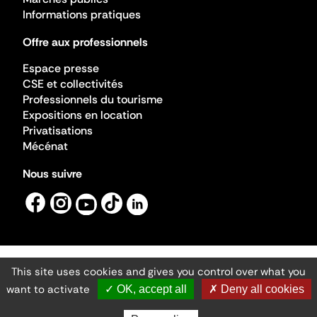
Informations pratiques
Offre aux professionnels
Espace presse
CSE et collectivités
Professionnels du tourisme
Expositions en location
Privatisations
Mécénat
Nous suivre
This site uses cookies and gives you control over what you
Mentions légales
Gestion des cookies
want to activate
✓ OK, accept all
✗ Deny all cookies
Accessibilité numérique
Ministère de la Culture ©2026
- Cité de l'architecture et du patrimoine