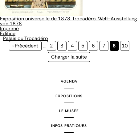
Exposition universelle de 1878. Trocadéro. Welt-Ausstellung
von 1878
Imprimé
Édifice
Palais du Trocadéro
Page
‹ Précédent
…
Page
2
Page
3
Page
4
Page
5
Page
6
Page
7
Page
8
Page
10
précédente
courante
Page
Charger la suite
suivante
AGENDA
EXPOSITIONS
LE MUSÉE
INFOS PRATIQUES