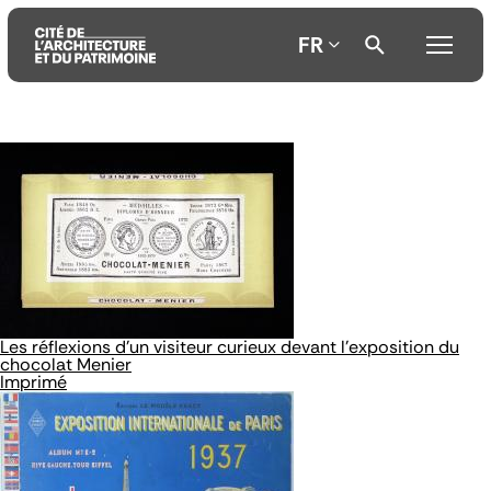
FR
Aller
Aller
Aller
au
au
à
contenu
menu
la
principal
principal
recherche
Les réflexions d'un visiteur curieux devant l'exposition du
chocolat Menier
Imprimé