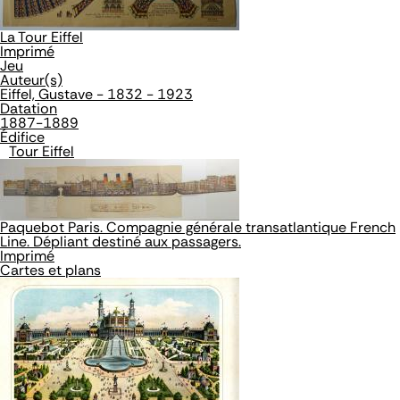
La Tour Eiffel
Imprimé
Jeu
Auteur(s)
Eiffel, Gustave - 1832 - 1923
Datation
1887-1889
Édifice
Tour Eiffel
Paquebot Paris. Compagnie générale transatlantique French
Line. Dépliant destiné aux passagers.
Imprimé
Cartes et plans