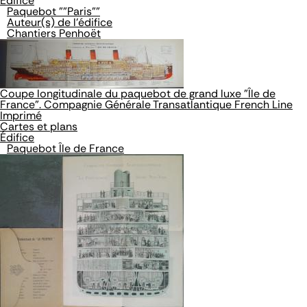
Édifice
Paquebot ""Paris""
Auteur(s) de l'édifice
Chantiers Penhoët
Coupe longitudinale du paquebot de grand luxe "Île de
France". Compagnie Générale Transatlantique French Line
Imprimé
Cartes et plans
Édifice
Paquebot Île de France