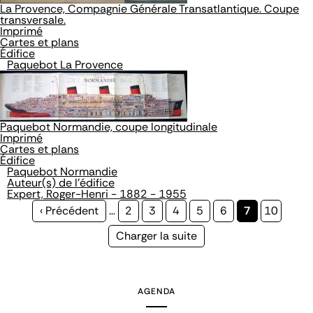
La Provence, Compagnie Générale Transatlantique. Coupe
transversale.
Imprimé
Cartes et plans
Édifice
Paquebot La Provence
Paquebot Normandie, coupe longitudinale
Imprimé
Cartes et plans
Édifice
Paquebot Normandie
Auteur(s) de l'édifice
Expert, Roger-Henri - 1882 - 1955
Page
‹ Précédent
…
Page
2
Page
3
Page
4
Page
5
Page
6
Page
7
Page
10
précédente
courante
Page
Charger la suite
suivante
AGENDA