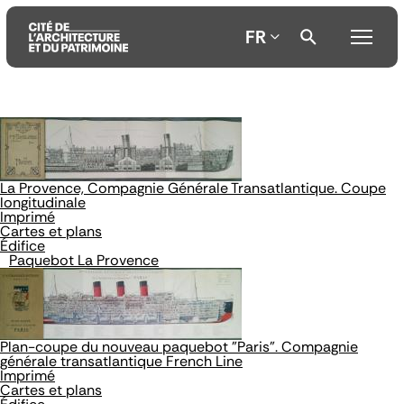
FR
Aller
Aller
Aller
au
au
à
contenu
menu
la
principal
principal
recherche
La Provence, Compagnie Générale Transatlantique. Coupe
longitudinale
Imprimé
Cartes et plans
Édifice
Paquebot La Provence
Plan-coupe du nouveau paquebot "Paris". Compagnie
générale transatlantique French Line
Imprimé
Cartes et plans