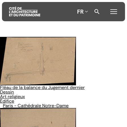
FR
Aller
Aller
Aller
au
au
à
contenu
menu
la
principal
principal
recherche
Fléau de la balance du Jugement dernier
Dessin
Art religieux
Édifice
Paris - Cathédrale Notre-Dame