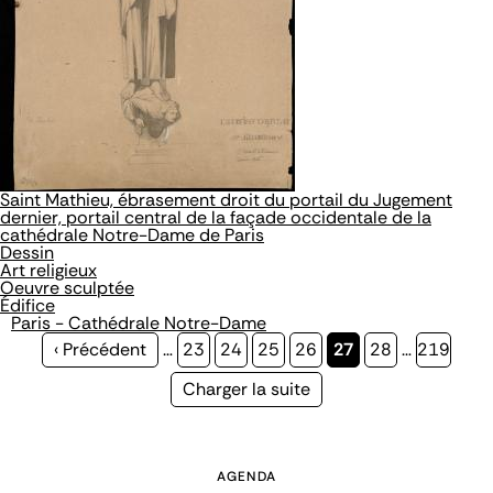
Saint Mathieu, ébrasement droit du portail du Jugement
dernier, portail central de la façade occidentale de la
cathédrale Notre-Dame de Paris
Dessin
Art religieux
Oeuvre sculptée
Édifice
Paris - Cathédrale Notre-Dame
Page
‹ Précédent
…
Page
23
Page
24
Page
25
Page
26
Page
27
Page
28
…
Page
219
précédente
courante
Page
Charger la suite
suivante
AGENDA