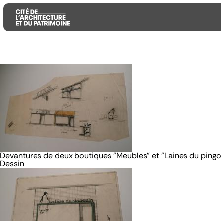
Aller
Aller
Aller
au
au
à
contenu
menu
la
principal
principal
recherche
Devantures de deux boutiques "Meubles" et "Laines du pingo
Dessin