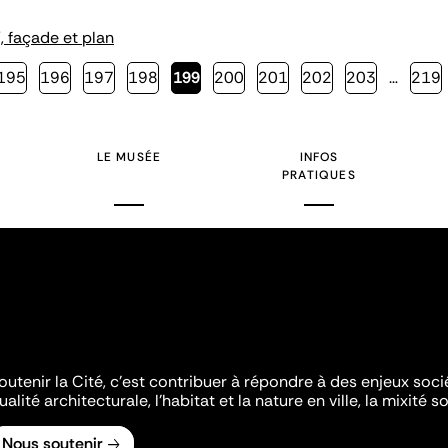
, façade et plan
Page
195
Page
196
Page
197
Page
198
Page
199
Page
200
Page
201
Page
202
Page
203
…
Page
219
courante
LE MUSÉE
INFOS
PRATIQUES
outenir la Cité, c'est contribuer à répondre à des enjeux soc
ualité architecturale, l'habitat et la nature en ville, la mixité so
Nous soutenir