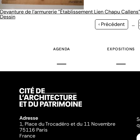
Devanture de l'armurerie "Établissement Lien Chapu Callens"
Dessin
Page
‹ Précédent
…
précédente
AGENDA
EXPOSITIONS
Adresse
S
1, Place du Trocadéro et du 11 Novembre
q
75116 Paris
France