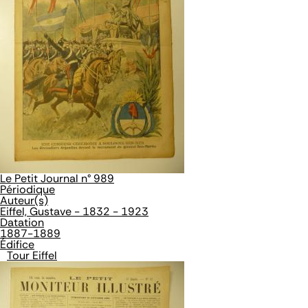
Le Petit Journal n° 989
Périodique
Auteur(s)
Eiffel, Gustave - 1832 - 1923
Datation
1887-1889
Édifice
Tour Eiffel