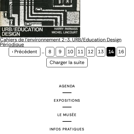
Cahiers de l'environnement 2-3. URB/Education Design
Périodique
Page
‹ Précédent
…
Page
8
Page
9
Page
10
Page
11
Page
12
Page
13
Page
14
Page
16
précédente
courante
Page
Charger la suite
suivante
AGENDA
EXPOSITIONS
LE MUSÉE
INFOS PRATIQUES