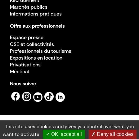
Recrutement
Marchés publics
Informations pratiques
Offre aux professionnels
Espace presse
CSE et collectivités
Professionnels du tourisme
Expositions en location
Privatisations
Mécénat
Nous suivre
This site uses cookies and gives you control over what you
Mentions légales
Gestion des cookies
want to activate
✓ OK, accept all
✗ Deny all cookies
Accessibilité numérique