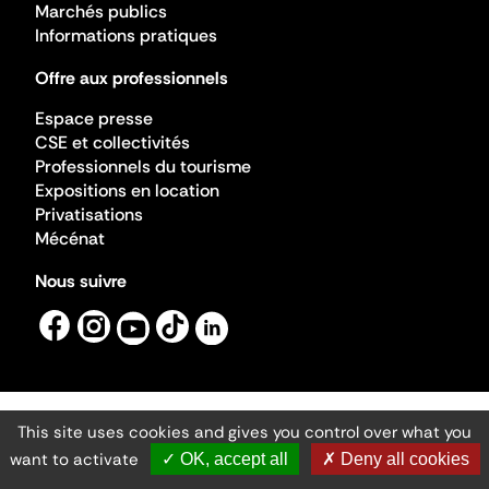
Marchés publics
Informations pratiques
Offre aux professionnels
Espace presse
CSE et collectivités
Professionnels du tourisme
Expositions en location
Privatisations
Mécénat
Nous suivre
This site uses cookies and gives you control over what you
Mentions légales
Gestion des cookies
want to activate
✓ OK, accept all
✗ Deny all cookies
Accessibilité numérique
Ministère de la Culture ©2026