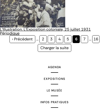
L’Illustration. L'Exposition coloniale, 25 juillet 1931
Périodique
Page
‹ Précédent
…
Page
2
Page
3
Page
4
Page
5
Page
6
Page
7
…
Page
16
précédente
courante
Page
Charger la suite
suivante
AGENDA
EXPOSITIONS
LE MUSÉE
INFOS PRATIQUES