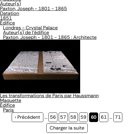
Auteur(s)
Paxton, Joseph - 1801 - 1865
Datation
1851
Édifice
Londres - Crystal Palace
Auteur(s) de l'édifice
Paxton, Joseph - 1801 - 1865 : Architecte
Les transformations de Paris par Haussmann
Maquette
Édifice
Paris
Page
‹ Précédent
…
Page
56
Page
57
Page
58
Page
59
Page
60
Page
61
…
Page
71
précédente
courante
Page
Charger la suite