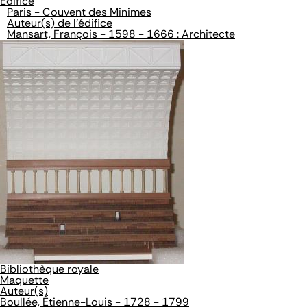
Édifice
Paris - Couvent des Minimes
Auteur(s) de l'édifice
Mansart, François - 1598 - 1666 : Architecte
Bibliothèque royale
Maquette
Auteur(s)
Boullée, Étienne-Louis - 1728 - 1799