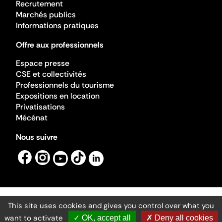
Recrutement
Marchés publics
Informations pratiques
Offre aux professionnels
Espace presse
CSE et collectivités
Professionnels du tourisme
Expositions en location
Privatisations
Mécénat
Nous suivre
This site uses cookies and gives you control over what you
Mentions légales
Gestion des cookies
want to activate
✓ OK, accept all
✗ Deny all cookies
Accessibilité numérique