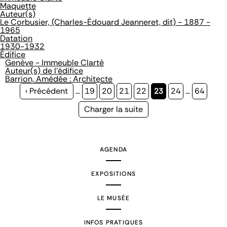
Maquette
Auteur(s)
Le Corbusier, (Charles-Édouard Jeanneret, dit) - 1887 -
1965
Datation
1930-1932
Édifice
Genève - Immeuble Clarté
Auteur(s) de l'édifice
Barrion, Amédée : Architecte
Page
‹ Précédent
…
Page
19
Page
20
Page
21
Page
22
Page
23
Page
24
…
Page
64
précédente
courante
Page
Charger la suite
suivante
AGENDA
EXPOSITIONS
LE MUSÉE
INFOS PRATIQUES