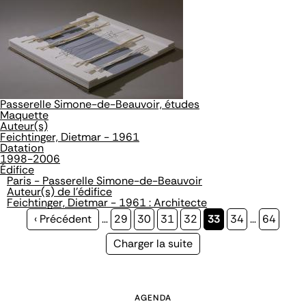
Passerelle Simone-de-Beauvoir, études
Maquette
Auteur(s)
Feichtinger, Dietmar - 1961
Datation
1998-2006
Édifice
Paris - Passerelle Simone-de-Beauvoir
Auteur(s) de l'édifice
Feichtinger, Dietmar - 1961 : Architecte
Page
‹ Précédent
…
Page
29
Page
30
Page
31
Page
32
Page
33
Page
34
…
Page
64
précédente
courante
Page
Charger la suite
suivante
AGENDA