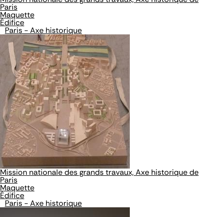
Paris
Maquette
Édifice
Paris - Axe historique
Mission nationale des grands travaux, Axe historique de
Paris
Maquette
Édifice
Paris - Axe historique