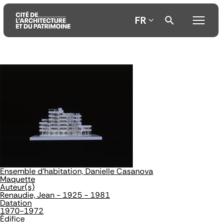
FR
Aller
Aller
Aller
au
au
à
contenu
menu
la
principal
principal
recherche
Ensemble d'habitation, Danielle Casanova
Maquette
Auteur(s)
Renaudie, Jean - 1925 - 1981
Datation
1970-1972
Édifice