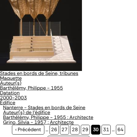
Stades en bords de Seine, tribunes
Maquette
Auteur(s)
Barthélémy, Philippe - 1955
Datation
2000-2003
Édifice
Nanterre - Stades en bords de Seine
Auteur(s) de l'édifice
Barthélémy, Philippe - 1955 : Architecte
Grino, Silvia - 1957 : Architecte
Page
‹ Précédent
…
Page
26
Page
27
Page
28
Page
29
Page
30
Page
31
…
Page
64