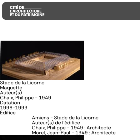
Aller
Aller
Aller
au
au
à
contenu
menu
la
principal
principal
recherche
Stade de la Licorne
Maquette
Auteur(s)
Chaix, Philippe - 1949
Datation
1996-1999
Édifice
Amiens - Stade de la Licorne
Auteur(s) de l'édifice
Chaix, Philippe - 1949 : Architecte
Morel, Jean-Paul - 1949 : Architecte