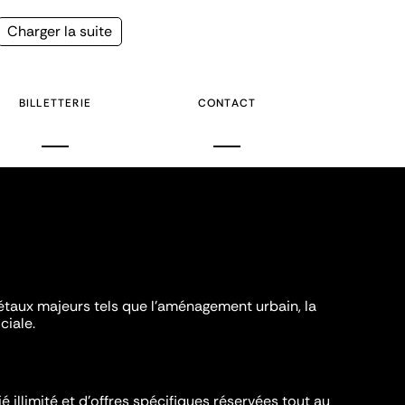
Page
Charger la suite
suivante
BILLETTERIE
CONTACT
iétaux majeurs tels que l'aménagement urbain, la
ciale.
é illimité et d’offres spécifiques réservées tout au