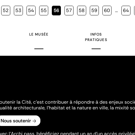
Page
52
Page
53
Page
54
Page
55
Page
56
Page
57
Page
58
Page
59
Page
60
…
Page
64
courante
LE MUSÉE
INFOS
PRATIQUES
outenir la Cité, c'est contribuer à répondre à des enjeux soc
ualité architecturale, l'habitat et la nature en ville, la mixité so
Nous soutenir
vec l’Archi pass, bénéficiez pendant un an d’un accès privilégi