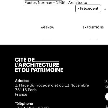
Foster, Norman - 1935 : Architecte
Page
‹ Précédent
…
précédente
AGENDA
EXPOSITIONS
Adresse
S
1, Place du Trocadéro et du 11 Novembre
q
75116 Paris
France
Téléphone
A