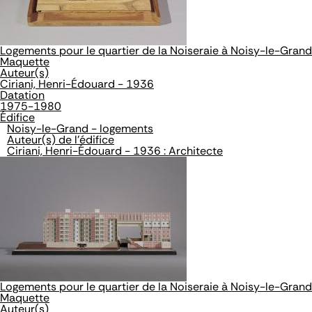
Logements pour le quartier de la Noiseraie à Noisy-le-Grand
Maquette
Auteur(s)
Ciriani, Henri-Édouard - 1936
Datation
1975-1980
Édifice
Noisy-le-Grand - logements
Auteur(s) de l'édifice
Ciriani, Henri-Édouard - 1936 : Architecte
Logements pour le quartier de la Noiseraie à Noisy-le-Grand
Maquette
Auteur(s)