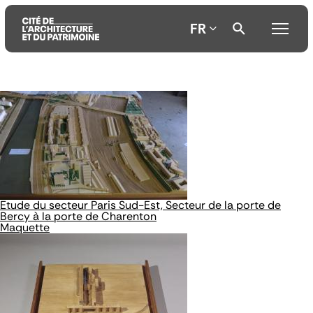
FR
Aller
Aller
Aller
au
au
à
contenu
menu
la
principal
principal
recherche
Etude du secteur Paris Sud-Est, Secteur de la porte de
Bercy à la porte de Charenton
Maquette