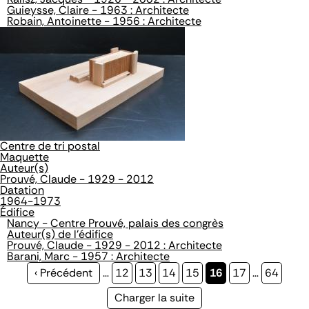
Guieysse, Claire - 1963 : Architecte
Robain, Antoinette - 1956 : Architecte
Centre de tri postal
Maquette
Auteur(s)
Prouvé, Claude - 1929 - 2012
Datation
1964-1973
Édifice
Nancy - Centre Prouvé, palais des congrès
Auteur(s) de l'édifice
Prouvé, Claude - 1929 - 2012 : Architecte
Barani, Marc - 1957 : Architecte
Page
‹ Précédent
…
Page
12
Page
13
Page
14
Page
15
Page
16
Page
17
…
Page
64
précédente
courante
Page
Charger la suite