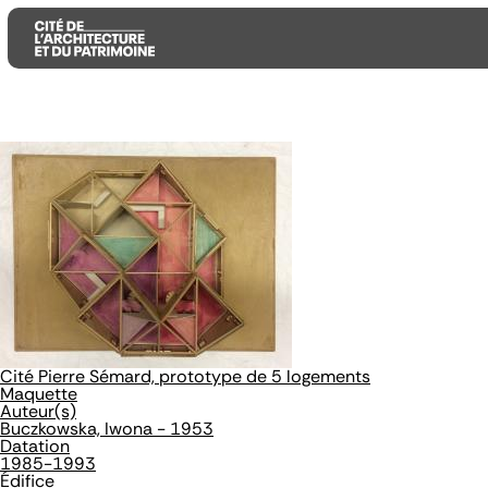
Aller
Aller
Aller
au
au
à
contenu
menu
la
principal
principal
recherche
Cité Pierre Sémard, prototype de 5 logements
Maquette
Auteur(s)
Buczkowska, Iwona - 1953
Datation
1985-1993
Édifice