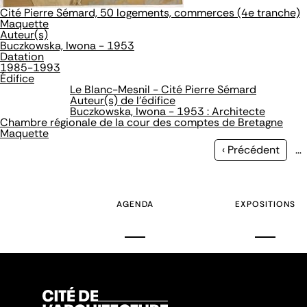
Cité Pierre Sémard, 50 logements, commerces (4e tranche)
Maquette
Auteur(s)
Buczkowska, Iwona - 1953
Datation
1985-1993
Édifice
Le Blanc-Mesnil - Cité Pierre Sémard
Auteur(s) de l'édifice
Buczkowska, Iwona - 1953 : Architecte
Chambre régionale de la cour des comptes de Bretagne
Maquette
Page
‹ Précédent
…
précédente
AGENDA
EXPOSITIONS