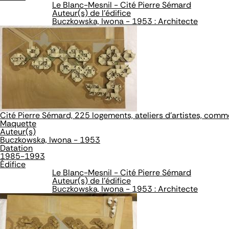
Le Blanc-Mesnil - Cité Pierre Sémard
Auteur(s) de l'édifice
Buczkowska, Iwona - 1953 : Architecte
Cité Pierre Sémard, 225 logements, ateliers d'artistes, com
Maquette
Auteur(s)
Buczkowska, Iwona - 1953
Datation
1985-1993
Édifice
Le Blanc-Mesnil - Cité Pierre Sémard
Auteur(s) de l'édifice
Buczkowska, Iwona - 1953 : Architecte