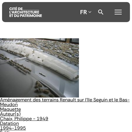
FR
Aller
Aller
Aller
au
au
à
contenu
menu
la
principal
principal
recherche
Aménagement des terrains Renault sur l'Ile Seguin et le Bas-
Meudon
Maquette
Auteur(s)
Chaix, Philippe - 1949
Datation
1994-1995