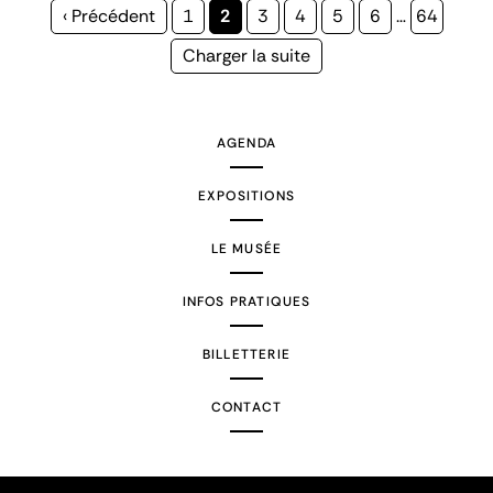
Page
‹ Précédent
Page
1
Page
2
Page
3
Page
4
Page
5
Page
6
…
Page
64
précédente
courante
Page
Charger la suite
suivante
AGENDA
EXPOSITIONS
LE MUSÉE
INFOS PRATIQUES
BILLETTERIE
CONTACT