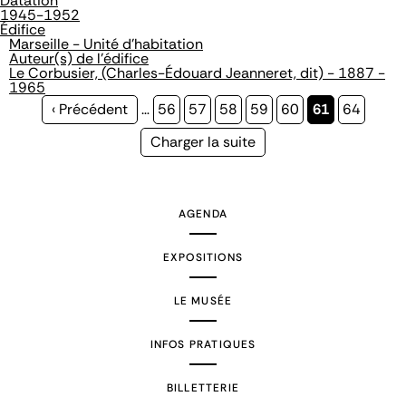
Datation
1945-1952
Édifice
Marseille - Unité d'habitation
Auteur(s) de l'édifice
Le Corbusier, (Charles-Édouard Jeanneret, dit) - 1887 -
1965
Page
‹ Précédent
…
Page
56
Page
57
Page
58
Page
59
Page
60
Page
61
Page
64
précédente
courante
Page
Charger la suite
suivante
AGENDA
EXPOSITIONS
LE MUSÉE
INFOS PRATIQUES
BILLETTERIE