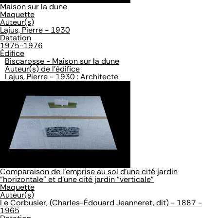
Maison sur la dune
Maquette
Auteur(s)
Lajus, Pierre - 1930
Datation
1975-1976
Édifice
Biscarosse - Maison sur la dune
Auteur(s) de l'édifice
Lajus, Pierre - 1930 : Architecte
Comparaison de l'emprise au sol d'une cité jardin
"horizontale" et d'une cité jardin "verticale"
Maquette
Auteur(s)
Le Corbusier, (Charles-Édouard Jeanneret, dit) - 1887 -
1965