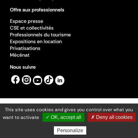
Offre aux professionnels
Espace presse
CSE et collectivités
Professionnels du tourisme
Expositions en location
Privatisations
Mécénat
Nous suivre
This site uses cookies and gives you control over what you
Mentions légales
Gestion des cookies
want to activate
✓ OK, accept all
✗ Deny all cookies
Accessibilité numérique
Ministère de la Culture ©2026
- Cité de l'architecture et du patrimoine
Personalize