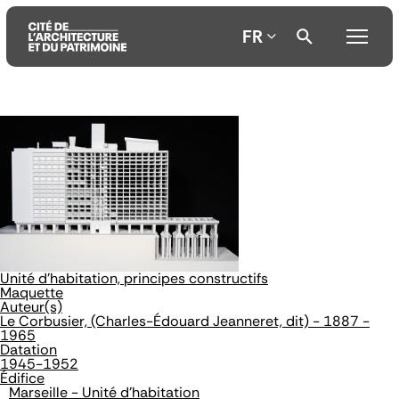
FR
Aller
Aller
Aller
au
au
à
contenu
menu
la
principal
principal
recherche
Unité d'habitation, principes constructifs
Maquette
Auteur(s)
Le Corbusier, (Charles-Édouard Jeanneret, dit) - 1887 -
1965
Datation
1945-1952
Édifice
Marseille - Unité d'habitation