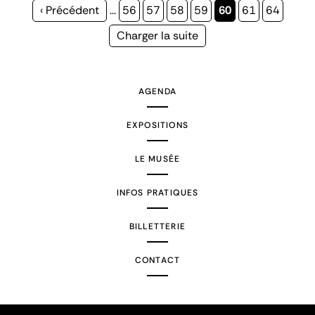
Page
‹ Précédent
…
Page
56
Page
57
Page
58
Page
59
Page
60
Page
61
Page
64
précédente
courante
Page
Charger la suite
suivante
AGENDA
EXPOSITIONS
LE MUSÉE
INFOS PRATIQUES
BILLETTERIE
CONTACT