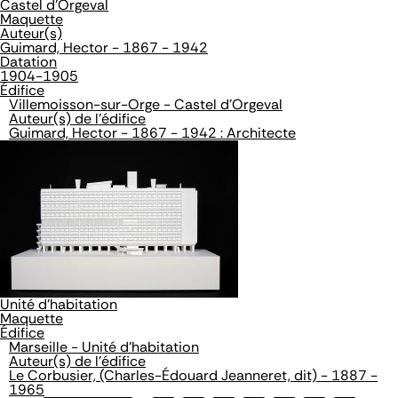
Castel d'Orgeval
Maquette
Auteur(s)
Guimard, Hector - 1867 - 1942
Datation
1904-1905
Édifice
Villemoisson-sur-Orge - Castel d'Orgeval
Auteur(s) de l'édifice
Guimard, Hector - 1867 - 1942 : Architecte
Unité d'habitation
Maquette
Édifice
Marseille - Unité d'habitation
Auteur(s) de l'édifice
Le Corbusier, (Charles-Édouard Jeanneret, dit) - 1887 -
1965