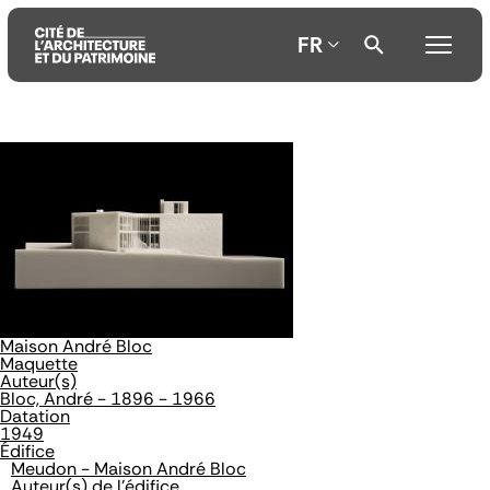
FR
Aller
Aller
Aller
au
au
à
contenu
menu
la
principal
principal
recherche
Maison André Bloc
Maquette
Auteur(s)
Bloc, André - 1896 - 1966
Datation
1949
Édifice
Meudon - Maison André Bloc
Auteur(s) de l'édifice