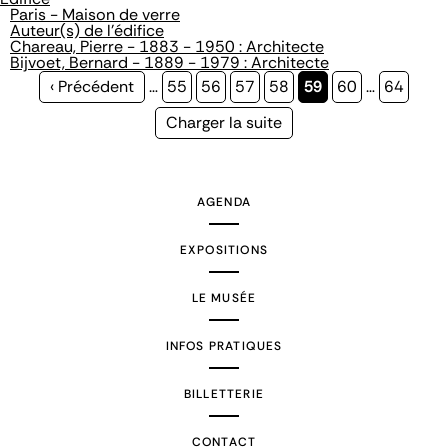
Paris - Maison de verre
Auteur(s) de l'édifice
Chareau, Pierre - 1883 - 1950 : Architecte
Bijvoet, Bernard - 1889 - 1979 : Architecte
Page
‹ Précédent
…
Page
55
Page
56
Page
57
Page
58
Page
59
Page
60
…
Page
64
précédente
courante
Page
Charger la suite
suivante
AGENDA
EXPOSITIONS
LE MUSÉE
INFOS PRATIQUES
BILLETTERIE
CONTACT