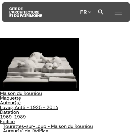
FR
Aller
Aller
Aller
au
au
à
contenu
menu
la
principal
principal
recherche
Maison du Rouréou
Maquette
Auteur(s)
Lovag, Antti - 1925 - 2014
Datation
1969-1989
Édifice
Tourettes-sur-Loup - Maison du Rouréou
Auteur(s) de l'édifice