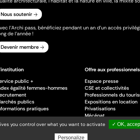
ualité architecturale, l'habitat et la nature en ville, la mixité so
Nous soutenir
vec l’Archi pass, bénéficiez pendant un an d’un accès privilégi
ong de l’année !
Devenir membre
'institution
Offre aux professionnels
ervice public +
Espace presse
ndex égalité femmes-hommes
CSE et collectivités
ecrutement
Professionnels du touri
archés publics
Expositions en location
nformations pratiques
Privatisations
Mécénat
gives you control over what you want to activate
✓ OK, accept
Personalize