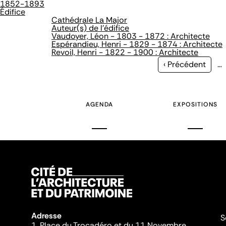
1852-1893
Édifice
Cathédrale La Major
Auteur(s) de l'édifice
Vaudoyer, Léon - 1803 - 1872 : Architecte
Espérandieu, Henri - 1829 - 1874 : Architecte
Revoil, Henri - 1822 - 1900 : Architecte
Page
‹ Précédent
…
précédente
AGENDA
EXPOSITIONS
Adresse
S
1, Place du Trocadéro et du 11 Novembre