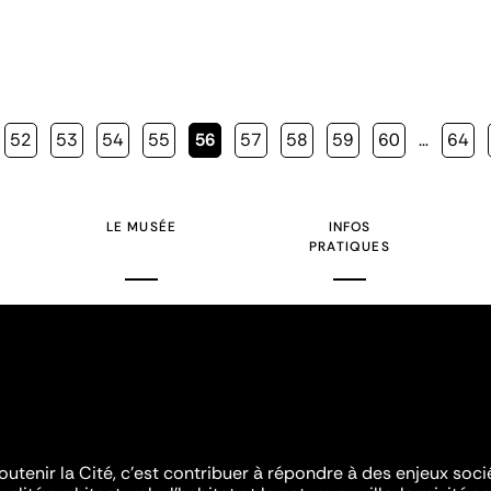
Page
52
Page
53
Page
54
Page
55
Page
56
Page
57
Page
58
Page
59
Page
60
…
Page
64
courante
LE MUSÉE
INFOS
PRATIQUES
outenir la Cité, c'est contribuer à répondre à des enjeux soc