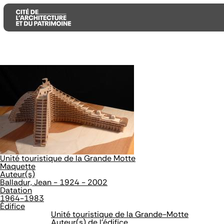
Aller
Aller
Aller
au
au
à
contenu
menu
la
principal
principal
recherche
Unité touristique de la Grande Motte
Maquette
Auteur(s)
Balladur, Jean - 1924 - 2002
Datation
1964-1983
Édifice
Unité touristique de la Grande-Motte
Auteur(s) de l'édifice