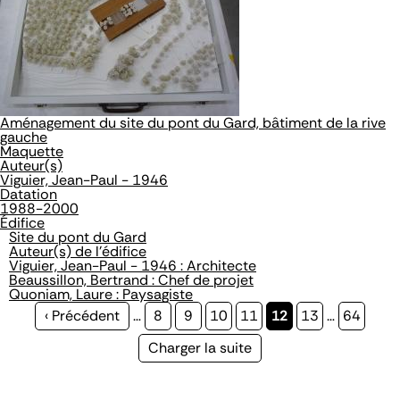
Aménagement du site du pont du Gard, bâtiment de la rive
gauche
Maquette
Auteur(s)
Viguier, Jean-Paul - 1946
Datation
1988-2000
Édifice
Site du pont du Gard
Auteur(s) de l'édifice
Viguier, Jean-Paul - 1946 : Architecte
Beaussillon, Bertrand : Chef de projet
Quoniam, Laure : Paysagiste
Page
‹ Précédent
…
Page
8
Page
9
Page
10
Page
11
Page
12
Page
13
…
Page
64
précédente
courante
Page
Charger la suite
suivante