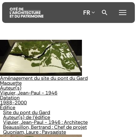
FR
Aller
Aller
Aller
au
au
à
contenu
menu
la
principal
principal
recherche
Aménagement du site du pont du Gard
Maquette
Auteur(s)
Viguier, Jean-Paul - 1946
Datation
1988-2000
Édifice
Site du pont du Gard
Auteur(s) de l'édifice
Viguier, Jean-Paul - 1946 : Architecte
Beaussillon, Bertrand : Chef de projet
Quoniam, Laure : Paysagiste