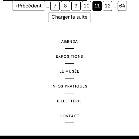
Page
‹ Précédent
…
Page
7
Page
8
Page
9
Page
10
Page
11
Page
12
…
Page
64
précédente
courante
Page
Charger la suite
suivante
AGENDA
EXPOSITIONS
LE MUSÉE
INFOS PRATIQUES
BILLETTERIE
CONTACT