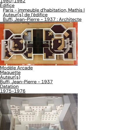
1980-1982
Édifice
Paris - immeuble d'habitation, Mathis I
Auteur(s) de l'édifice
Buffi, Jean-Pierre - 1937 : Architecte
Modèle Arcade
Maquette
Auteur(s)
Buffi, Jean-Pierre - 1937
Datation
1975-1976