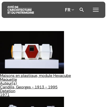
FR
Aller
Aller
Aller
au
au
à
contenu
menu
la
principal
principal
recherche
Maisons en plastique, module Hexacube
Maquette
Auteur(s)
Candilis, Georges - 1913 - 1995
Datation
1971