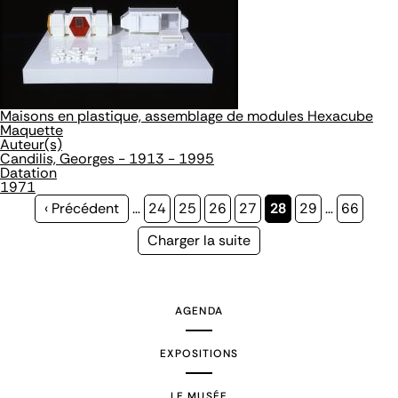
Maisons en plastique, assemblage de modules Hexacube
Maquette
Auteur(s)
Candilis, Georges - 1913 - 1995
Datation
1971
Page
‹ Précédent
…
Page
24
Page
25
Page
26
Page
27
Page
28
Page
29
…
Page
66
précédente
courante
Page
Charger la suite
suivante
AGENDA
EXPOSITIONS
LE MUSÉE