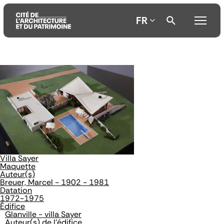
FR
Aller
Aller
Aller
au
au
à
contenu
menu
la
principal
principal
recherche
Villa Sayer
Maquette
Auteur(s)
Breuer, Marcel - 1902 - 1981
Datation
1972-1975
Édifice
Glanville - villa Sayer
Auteur(s) de l'édifice