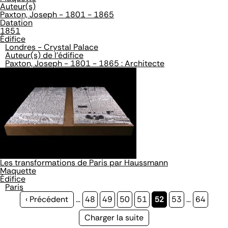
Auteur(s)
Paxton, Joseph - 1801 - 1865
Datation
1851
Édifice
Londres - Crystal Palace
Auteur(s) de l'édifice
Paxton, Joseph - 1801 - 1865 : Architecte
Les transformations de Paris par Haussmann
Maquette
Édifice
Paris
Page
‹ Précédent
…
Page
48
Page
49
Page
50
Page
51
Page
52
Page
53
…
Page
64
précédente
courante
Page
Charger la suite