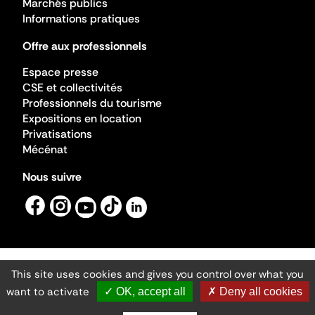
Marchés publics
Informations pratiques
Offre aux professionnels
Espace presse
CSE et collectivités
Professionnels du tourisme
Expositions en location
Privatisations
Mécénat
Nous suivre
This site uses cookies and gives you control over what you
Mentions légales
Gestion des cookies
want to activate
✓ OK, accept all
✗ Deny all cookies
Accessibilité numérique
Ministère de la Culture ©2026
- Cité de l'architecture et du patrimoine