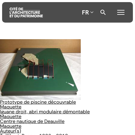
FR
Aller
Aller
Aller
au
au
à
contenu
menu
la
principal
principal
recherche
Prototype de piscine découvrable
Maquette
Iguane droit, abri modulaire démontable
Maquette
Centre nautique de Deauville
Maquette
Auteur(s)