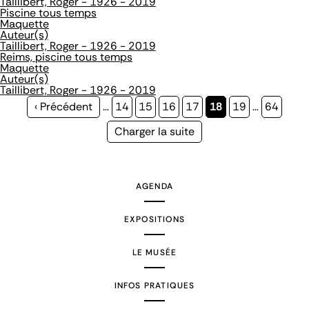
Taillibert, Roger - 1926 - 2019
Piscine tous temps
Maquette
Auteur(s)
Taillibert, Roger - 1926 - 2019
Reims, piscine tous temps
Maquette
Auteur(s)
Taillibert, Roger - 1926 - 2019
Page
‹ Précédent
…
Page
14
Page
15
Page
16
Page
17
Page
18
Page
19
…
Page
64
précédente
courante
Page
Charger la suite
suivante
AGENDA
EXPOSITIONS
LE MUSÉE
INFOS PRATIQUES