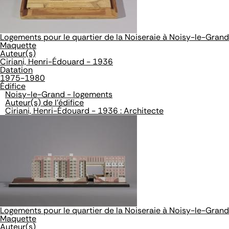
Logements pour le quartier de la Noiseraie à Noisy-le-Grand
Maquette
Auteur(s)
Ciriani, Henri-Édouard - 1936
Datation
1975-1980
Édifice
Noisy-le-Grand - logements
Auteur(s) de l'édifice
Ciriani, Henri-Édouard - 1936 : Architecte
Logements pour le quartier de la Noiseraie à Noisy-le-Grand
Maquette
Auteur(s)