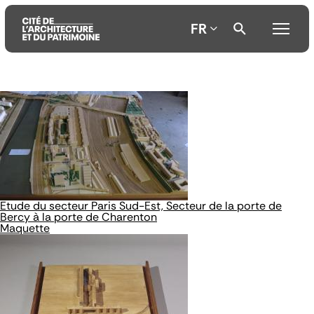
FR
Aller
Aller
Aller
au
au
à
contenu
menu
la
principal
principal
recherche
Etude du secteur Paris Sud-Est, Secteur de la porte de
Bercy à la porte de Charenton
Maquette