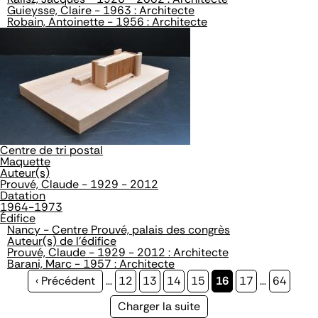
Guieysse, Claire - 1963 : Architecte
Robain, Antoinette - 1956 : Architecte
Centre de tri postal
Maquette
Auteur(s)
Prouvé, Claude - 1929 - 2012
Datation
1964-1973
Édifice
Nancy - Centre Prouvé, palais des congrès
Auteur(s) de l'édifice
Prouvé, Claude - 1929 - 2012 : Architecte
Barani, Marc - 1957 : Architecte
Page
‹ Précédent
…
Page
12
Page
13
Page
14
Page
15
Page
16
Page
17
…
Page
64
précédente
courante
Page
Charger la suite