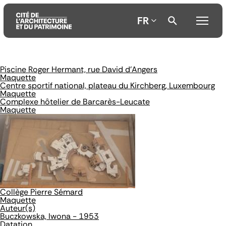
FR
Piscine Roger Hermant, rue David d'Angers
Aller
Aller
Aller
Maquette
au
au
à
Centre sportif national, plateau du Kirchberg, Luxembourg
contenu
menu
la
Maquette
principal
principal
recherche
Complexe hôtelier de Barcarès-Leucate
Maquette
Collège Pierre Sémard
Maquette
Auteur(s)
Buczkowska, Iwona - 1953
Datation