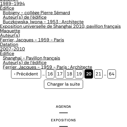
1989-1994
Édifice
Bobigny - collège Pierre Sémard
Auteur(s) de l'édifice
Buczkowska, Iwona - 1953 : Architecte
Exposition universelle de Shanghai 2010, pavillon français
Maquette
Auteur(s)
Ferrier, Jacques - 1959 - Paris
Datation
2007-2010
Édifice
Shanghai - Pavillon français
Auteur(s) de l'édifice
Ferrier, Jacques - 1959 - Paris : Architecte
Page
‹ Précédent
…
Page
16
Page
17
Page
18
Page
19
Page
20
Page
21
…
Page
64
précédente
courante
Page
Charger la suite
suivante
AGENDA
EXPOSITIONS