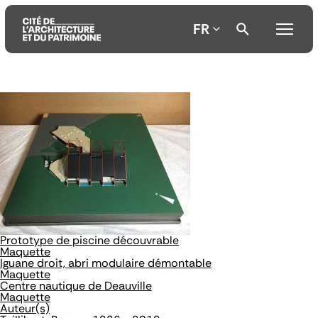
FR
Aller
Aller
Aller
au
au
à
contenu
menu
la
principal
principal
recherche
Prototype de piscine découvrable
Maquette
Iguane droit, abri modulaire démontable
Maquette
Centre nautique de Deauville
Maquette
Auteur(s)