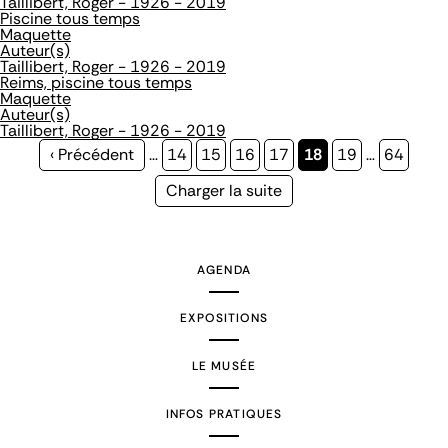
Taillibert, Roger - 1926 - 2019
Piscine tous temps
Maquette
Auteur(s)
Taillibert, Roger - 1926 - 2019
Reims, piscine tous temps
Maquette
Auteur(s)
Taillibert, Roger - 1926 - 2019
Page
‹ Précédent
…
Page
14
Page
15
Page
16
Page
17
Page
18
Page
19
…
Page
64
précédente
courante
Page
Charger la suite
suivante
AGENDA
EXPOSITIONS
LE MUSÉE
INFOS PRATIQUES