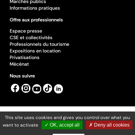
Marchés publics
Informations pratiques
Offre aux professionnels
Espace presse
CSE et collectivités
Professionnels du tourisme
Expositions en location
Privatisations
Mécénat
Nous suivre
This site uses cookies and gives you control over what you
Mentions légales
Gestion des cookies
want to activate
✓ OK, accept all
✗ Deny all cookies
Accessibilité numérique
Ministère de la Culture ©2026
- Cité de l'architecture et du patrimoine