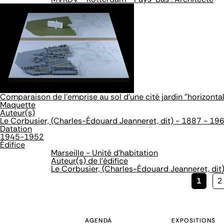
Comparaison de l'emprise au sol d'une cité jardin "horizontale
Maquette
Auteur(s)
Le Corbusier, (Charles-Édouard Jeanneret, dit) - 1887 - 19
Datation
1945-1952
Édifice
Marseille - Unité d'habitation
Auteur(s) de l'édifice
Le Corbusier, (Charles-Édouard Jeanneret, dit
Page
1
P
2
couran
AGENDA
EXPOSITIONS