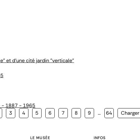
" et d'une cité jardin "verticale"
65
) - 1887 - 1965
age
Page
3
Page
4
Page
5
Page
6
Page
7
Page
8
Page
9
…
Page
64
Page
Charger 
te
suivant
LE MUSÉE
INFOS