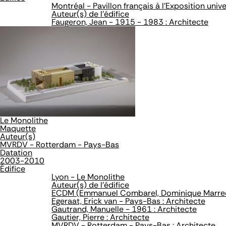
Montréal - Pavillon français à l'Exposition univ
Auteur(s) de l'édifice
Faugeron, Jean - 1915 - 1983 : Architecte
Le Monolithe
Maquette
Auteur(s)
MVRDV - Rotterdam - Pays-Bas
Datation
2003-2010
Édifice
Lyon - Le Monolithe
Auteur(s) de l'édifice
ECDM (Emmanuel Combarel, Dominique Marrec) 
Egeraat, Erick van - Pays-Bas : Architecte
Gautrand, Manuelle - 1961 : Architecte
Gautier, Pierre : Architecte
MVRDV - Rotterdam - Pays-Bas : Architecte