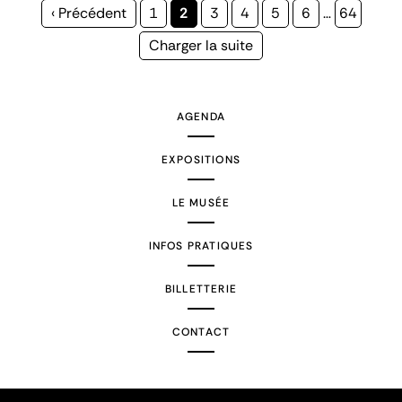
Page
‹ Précédent
Page
1
Page
2
Page
3
Page
4
Page
5
Page
6
…
Page
64
précédente
courante
Page
Charger la suite
suivante
AGENDA
EXPOSITIONS
LE MUSÉE
INFOS PRATIQUES
BILLETTERIE
CONTACT