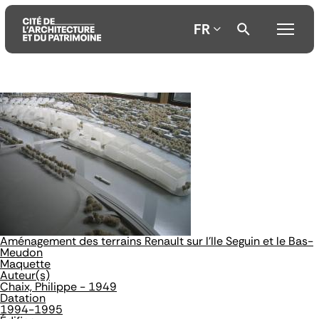
FR
Aller
Aller
Aller
au
au
à
contenu
menu
la
principal
principal
recherche
Aménagement des terrains Renault sur l'Ile Seguin et le Bas-
Meudon
Maquette
Auteur(s)
Chaix, Philippe - 1949
Datation
1994-1995