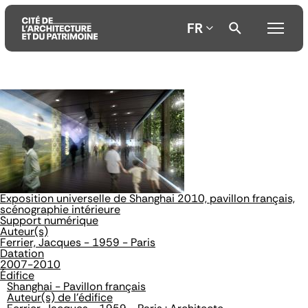
FR
Aller
Aller
Aller
au
au
à
contenu
menu
la
principal
principal
recherche
Exposition universelle de Shanghai 2010, pavillon français,
scénographie intérieure
Support numérique
Auteur(s)
Ferrier, Jacques - 1959 - Paris
Datation
2007-2010
Édifice
Shanghai - Pavillon français
Auteur(s) de l'édifice