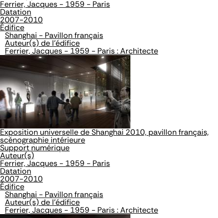
Ferrier, Jacques - 1959 - Paris
Datation
2007-2010
Édifice
Shanghai - Pavillon français
Auteur(s) de l'édifice
Ferrier, Jacques - 1959 - Paris : Architecte
Exposition universelle de Shanghai 2010, pavillon français,
scénographie intérieure
Support numérique
Auteur(s)
Ferrier, Jacques - 1959 - Paris
Datation
2007-2010
Édifice
Shanghai - Pavillon français
Auteur(s) de l'édifice
Ferrier, Jacques - 1959 - Paris : Architecte