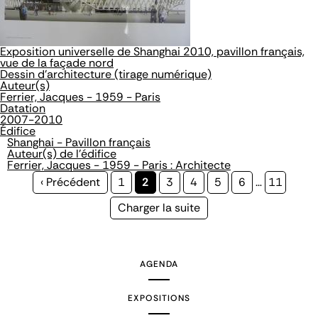
Exposition universelle de Shanghai 2010, pavillon français,
vue de la façade nord
Dessin d'architecture (tirage numérique)
Auteur(s)
Ferrier, Jacques - 1959 - Paris
Datation
2007-2010
Édifice
Shanghai - Pavillon français
Auteur(s) de l'édifice
Ferrier, Jacques - 1959 - Paris : Architecte
Page
‹ Précédent
Page
1
Page
2
Page
3
Page
4
Page
5
Page
6
…
Page
11
précédente
courante
Page
Charger la suite
suivante
AGENDA
EXPOSITIONS