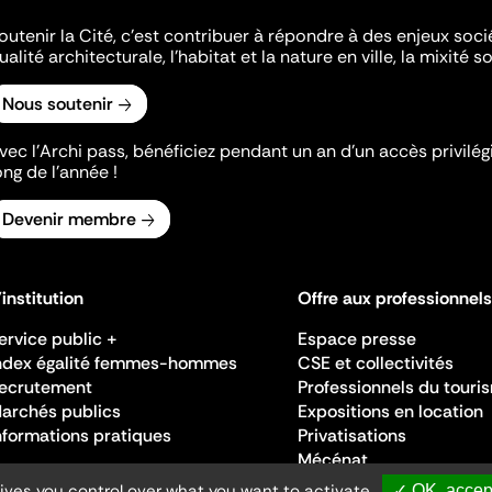
outenir la Cité, c'est contribuer à répondre à des enjeux soc
ualité architecturale, l'habitat et la nature en ville, la mixité so
Nous soutenir
vec l’Archi pass, bénéficiez pendant un an d’un accès privilégi
ong de l’année !
Devenir membre
'institution
Offre aux professionnels
ervice public +
Espace presse
ndex égalité femmes-hommes
CSE et collectivités
ecrutement
Professionnels du touri
archés publics
Expositions en location
nformations pratiques
Privatisations
Mécénat
gives you control over what you want to activate
✓ OK, accept