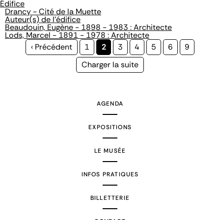
Édifice
Drancy - Cité de la Muette
Auteur(s) de l'édifice
Beaudouin, Eugène - 1898 - 1983 : Architecte
Lods, Marcel - 1891 - 1978 : Architecte
Page
‹ Précédent
Page
1
Page
2
Page
3
Page
4
Page
5
Page
6
Page
9
précédente
courante
Page
Charger la suite
suivante
AGENDA
EXPOSITIONS
LE MUSÉE
INFOS PRATIQUES
BILLETTERIE