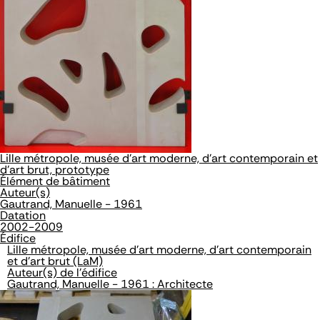
Lille métropole, musée d'art moderne, d'art contemporain et
d'art brut, prototype
Élément de bâtiment
Auteur(s)
Gautrand, Manuelle - 1961
Datation
2002-2009
Édifice
Lille métropole, musée d'art moderne, d'art contemporain
et d'art brut (LaM)
Auteur(s) de l'édifice
Gautrand, Manuelle - 1961 : Architecte