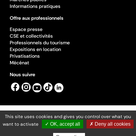
Informations pratiques
Offre aux professionnels
Espace presse
CSE et collectivités
Professionnels du tourisme
Expositions en location
Privatisations
Mécénat
Nous suivre
This site uses cookies and gives you control over what you
Mentions légales
Gestion des cookies
want to activate
✓ OK, accept all
✗ Deny all cookies
Accessibilité numérique
Ministère de la Culture ©2026
- Cité de l'architecture et du patrimoine