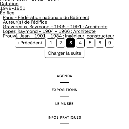
Datation
1949-1951
Édifice
Paris - Fédération nationale du Bâtiment
Auteur(s) de l'édifice
Gravereaux, Raymond - 1905 - 1991 : Architecte
Lopez, Raymond - 1904 - 1966 : Architecte
Prouvé, Jean - 1901 - 1984 : Ingénieur-constructeur
Page
‹ Précédent
Page
1
Page
2
Page
3
Page
4
Page
5
Page
6
Page
9
précédente
courante
Page
Charger la suite
suivante
AGENDA
EXPOSITIONS
LE MUSÉE
INFOS PRATIQUES