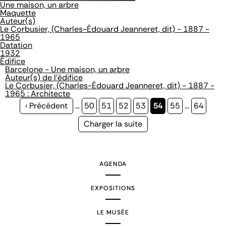
Une maison, un arbre
Maquette
Auteur(s)
Le Corbusier, (Charles-Édouard Jeanneret, dit) - 1887 -
1965
Datation
1932
Édifice
Barcelone - Une maison, un arbre
Auteur(s) de l'édifice
Le Corbusier, (Charles-Édouard Jeanneret, dit) - 1887 -
1965 : Architecte
Page
‹ Précédent
…
Page
50
Page
51
Page
52
Page
53
Page
54
Page
55
…
Page
64
précédente
courante
Page
Charger la suite
suivante
AGENDA
EXPOSITIONS
LE MUSÉE