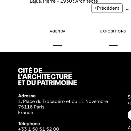
Lajus, Pierre - 1930 : Architecte
Page
‹ Précédent
…
précédente
AGENDA
EXPOSITIONS
Adresse
S
1, Place du Trocadéro et du 11 Novembre
q
75116 Paris
France
Téléphone
A
+33 1 58 51 52 00