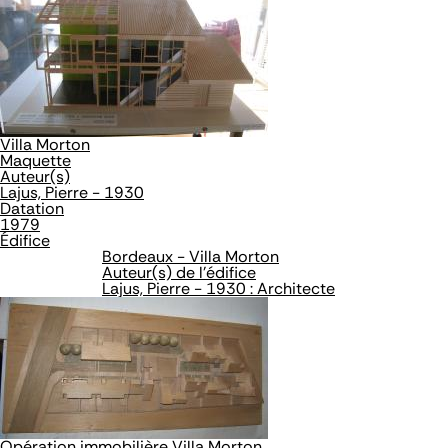
Villa Morton
Maquette
Auteur(s)
Lajus, Pierre - 1930
Datation
1979
Édifice
Bordeaux - Villa Morton
Auteur(s) de l'édifice
Lajus, Pierre - 1930 : Architecte
Opération immobilière Villa Morton