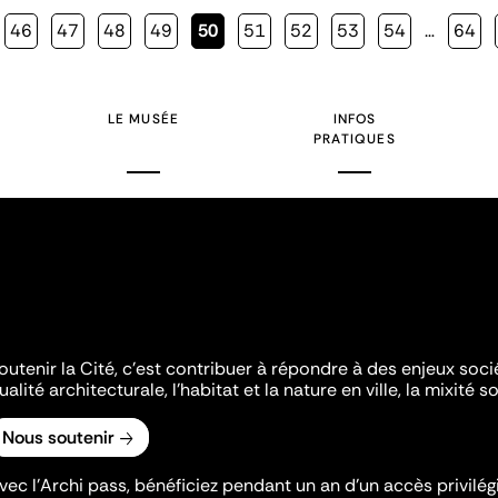
Page
46
Page
47
Page
48
Page
49
Page
50
Page
51
Page
52
Page
53
Page
54
…
Page
64
courante
LE MUSÉE
INFOS
PRATIQUES
outenir la Cité, c'est contribuer à répondre à des enjeux soc
ualité architecturale, l'habitat et la nature en ville, la mixité so
Nous soutenir
vec l’Archi pass, bénéficiez pendant un an d’un accès privilégi