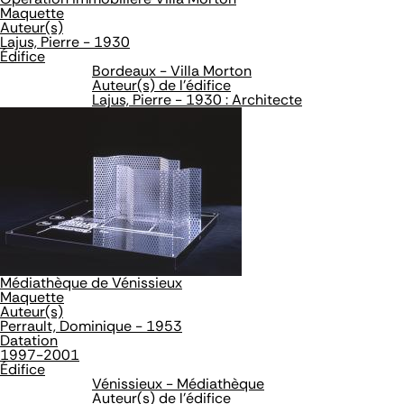
Maquette
Auteur(s)
Lajus, Pierre - 1930
Édifice
Bordeaux - Villa Morton
Auteur(s) de l'édifice
Lajus, Pierre - 1930 : Architecte
Médiathèque de Vénissieux
Maquette
Auteur(s)
Perrault, Dominique - 1953
Datation
1997-2001
Édifice
Vénissieux - Médiathèque
Auteur(s) de l'édifice