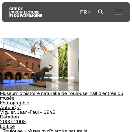
FR
Aller
Aller
Aller
au
au
à
contenu
menu
la
principal
principal
recherche
Museum d'histoire naturelle de Toulouse, hall d'entrée du
musée
Photographie
Auteur(s)
Viguier, Jean-Paul - 1946
Datation
2000-2008
Édifice
Toulouse - Museum d'histoire naturelle