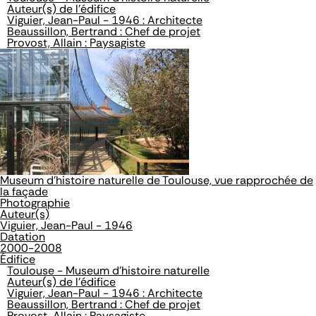
Auteur(s) de l'édifice
Viguier, Jean-Paul - 1946 : Architecte
Beaussillon, Bertrand : Chef de projet
Provost, Allain : Paysagiste
Museum d'histoire naturelle de Toulouse, vue rapprochée de
la façade
Photographie
Auteur(s)
Viguier, Jean-Paul - 1946
Datation
2000-2008
Édifice
Toulouse - Museum d'histoire naturelle
Auteur(s) de l'édifice
Viguier, Jean-Paul - 1946 : Architecte
Beaussillon, Bertrand : Chef de projet
Provost, Allain : Paysagiste