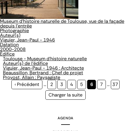
Museum d'histoire naturelle de Toulouse, vue de la façade
depuis l'entrée
Photographie
Auteur(s)
Viguier, Jean-Paul - 1946
Datation
2000-2008
Édifice
Toulouse - Museum d'histoire naturelle
Auteur(s) de l'édifice
Viguier, Jean-Paul - 1946 : Architecte
Beaussillon, Bertrand : Chef de projet
Provost, Allain : Paysagiste
Page
‹ Précédent
…
Page
2
Page
3
Page
4
Page
5
Page
6
Page
7
…
Page
37
précédente
courante
Page
Charger la suite
suivante
AGENDA