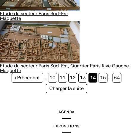
Etude du secteur Paris Sud-Est
Maquette
Etude du secteur Paris Sud-Est, Quartier Paris Rive Gauche
Maquette
Page
‹ Précédent
…
Page
10
Page
11
Page
12
Page
13
Page
14
Page
15
…
Page
64
précédente
courante
Page
Charger la suite
suivante
AGENDA
EXPOSITIONS