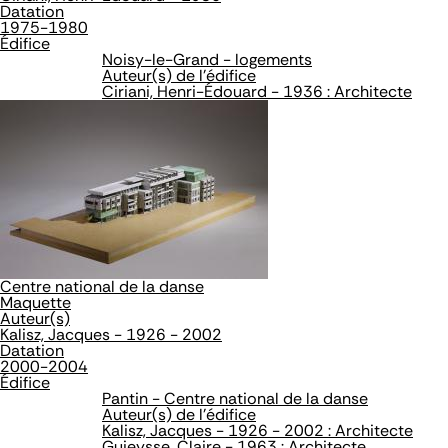
Datation
1975-1980
Édifice
Noisy-le-Grand - logements
Auteur(s) de l'édifice
Ciriani, Henri-Édouard - 1936 : Architecte
Centre national de la danse
Maquette
Auteur(s)
Kalisz, Jacques - 1926 - 2002
Datation
2000-2004
Édifice
Pantin - Centre national de la danse
Auteur(s) de l'édifice
Kalisz, Jacques - 1926 - 2002 : Architecte
Guieysse, Claire - 1963 : Architecte