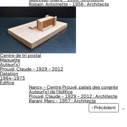
Robain, Antoinette - 1956 : Architecte
Centre de tri postal
Maquette
Auteur(s)
Prouvé, Claude - 1929 - 2012
Datation
1964-1973
Édifice
Nancy - Centre Prouvé, palais des congrès
Auteur(s) de l'édifice
Prouvé, Claude - 1929 - 2012 : Architecte
Barani, Marc - 1957 : Architecte
Page
‹ Précédent
…
précédente