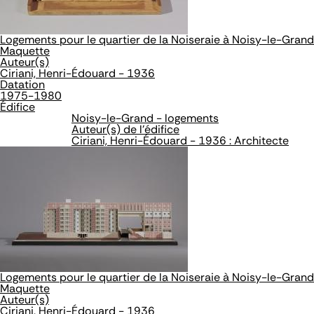
Logements pour le quartier de la Noiseraie à Noisy-le-Grand
Maquette
Auteur(s)
Ciriani, Henri-Édouard - 1936
Datation
1975-1980
Édifice
Noisy-le-Grand - logements
Auteur(s) de l'édifice
Ciriani, Henri-Édouard - 1936 : Architecte
Logements pour le quartier de la Noiseraie à Noisy-le-Grand
Maquette
Auteur(s)
Ciriani, Henri-Édouard - 1936