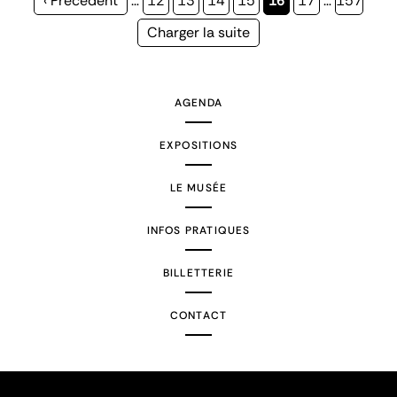
Page
‹ Précédent
…
Page
12
Page
13
Page
14
Page
15
Page
16
Page
17
…
Page
157
précédente
courante
Page
Charger la suite
suivante
AGENDA
EXPOSITIONS
LE MUSÉE
INFOS PRATIQUES
BILLETTERIE
CONTACT