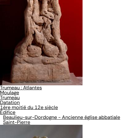
Trumeau : Atlantes
Moulage
Trumeau
Datation
1ère moitié du 12e siècle
Édifice
Beaulieu-sur-Dordogne - Ancienne église abbatiale
Saint-Pierre