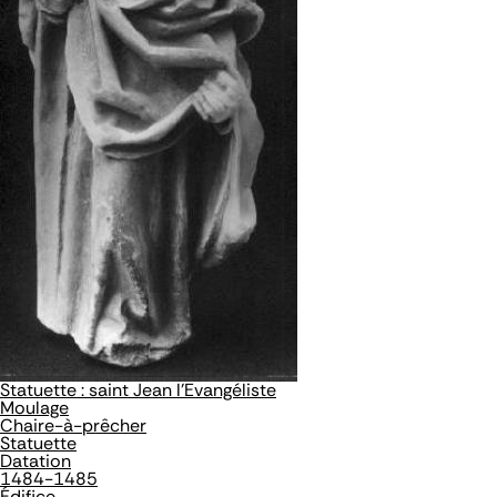
Statuette : saint Jean l'Evangéliste
Moulage
Chaire-à-prêcher
Statuette
Datation
1484-1485
Édifice